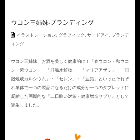
ウコン三姉妹-ブランディング
イラストレーション
,
グラフィック
,
サードアイ
,
ブランデ
ィング
ウコン三姉妹、お酒を美しく健康的に！「春ウコン・秋ウコ
ン・紫ウコン」・「肝臓水解物」・「マリアアザミ」・「貝
殻焼成カルシウム」・「セレン」・「亜鉛」といったそれぞ
れ単体で一つの製品になるだけの成分が一つのタブレットに
凝縮した画期的な『二日酔い対策・健康増進サプリ』として
誕生しました。