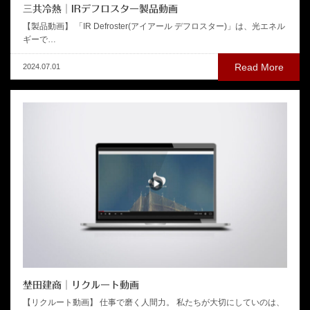
三共冷熱│IRデフロスター製品動画
【製品動画】 「IR Defroster(アイアール デフロスター)」は、光エネル
ギーで…
Read More
2024.07.01
埜田建商│リクルート動画
【リクルート動画】 仕事で磨く人間力。 私たちが大切にしていのは、