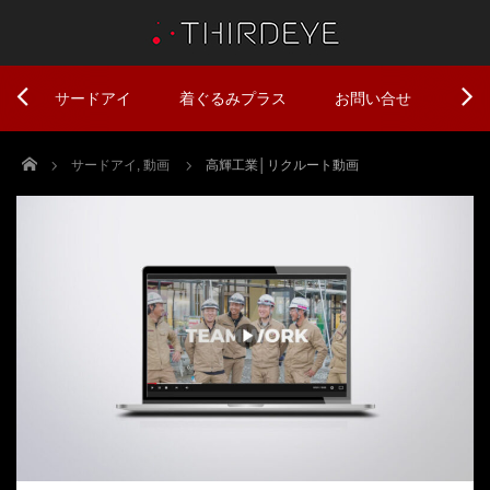
サードアイ
着ぐるみプラス
お問い合せ
Home
サードアイ
,
動画
高輝工業│リクルート動画