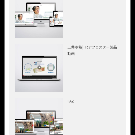
三共冷熱│IRデフロスター製品
動画
FAZ