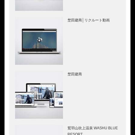
埜田建商│リクルート動画
埜田建商
鷲羽山吹上温泉 WASHU BLUE
RESORT…